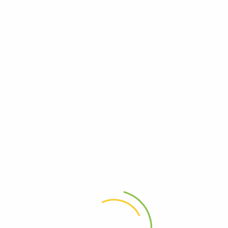
В чем суть того, как понимание перспективы отражается на поведение