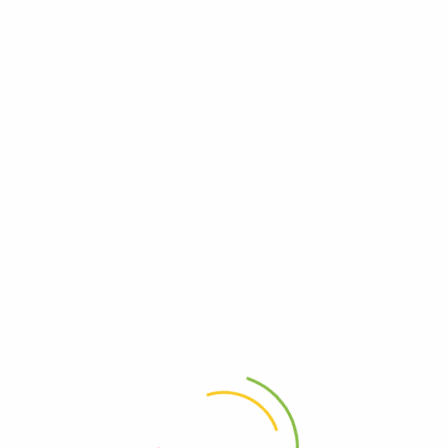
Как технологические платформы меняют привычки современного человека