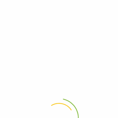
7slots Casino Bonuslarýyla Etkili Baþlangýç Deneyimi