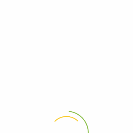
Por qué los casinos con licencia dominan el mercado: análisis de ventajas competitivas