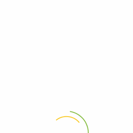
Как работают таймфреймы и почему без них не выжить в трейдинге?