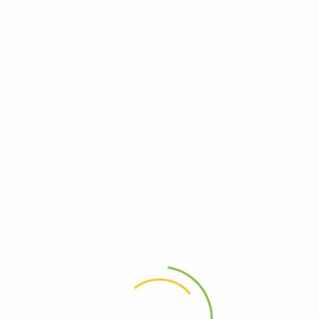
Подвижное Аддендум Скачать Безвозмездно Лото Клуб Страна